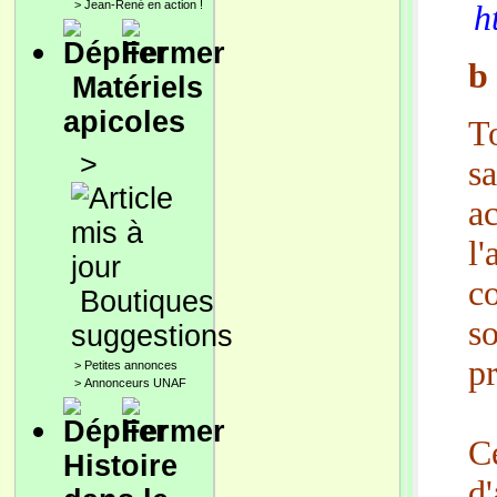
>
Jean-René en action !
h
b
Matériels
apicoles
T
>
sa
ac
l'
c
Boutiques
so
suggestions
pr
>
Petites annonces
>
Annonceurs UNAF
C
Histoire
d