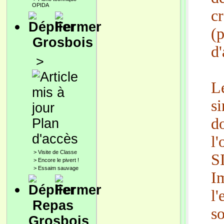
OPIDA
cr
(
Grosbois
d'
>
L
s
d
Plan
d'accès
l'
>
Visite de Classe
S
>
Encore le pivert !
>
Essaim sauvage
I
l
Repas
s
Grosbois