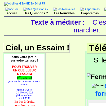
Accueil
Des Questions ?
Les Nouvelles
Diaporamas
Texte à méditer :
C'es
marcher.
Ciel, un Essaim !
Tél
dans votre jardin,
Si l
sur votre terrasse !
POUR TROUVER
UN CUEILLEUR
D'ESSAIM
cliquez ici
puis sur la commune où vous
habitez
------
mise à jour le
for
21 février 2022
(68 apiculteurs
+ 13 TSA)
n bas à droite,
E
consulter
la liste