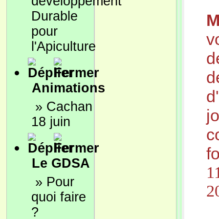
développement
Durable
M
pour
v
l'Apiculture
d
d
Animations
d
»
Cachan
j
18 juin
c
f
Le GDSA
1
»
Pour
2
quoi faire
?