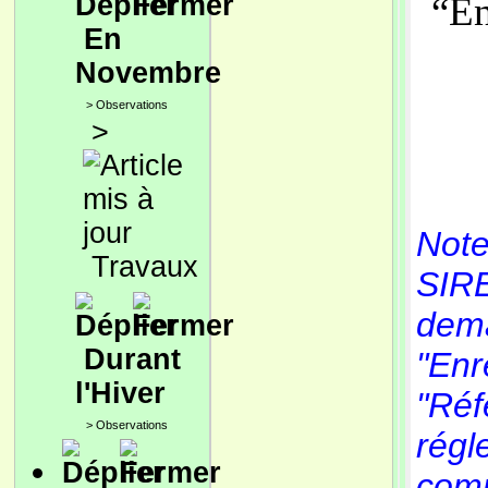
“
En
En
Novembre
>
Observations
>
Note
Travaux
SIRE
dema
Durant
"Enr
l'Hiver
"Réf
>
Observations
régl
com