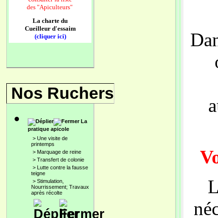
des
"Apiculteurs"
La charte du
Cueilleur d'essaim
Dan
(cliquer ici)
Nos Ruchers
a
La
pratique apicole
>
Une visite de
printemps
Vo
>
Marquage de reine
>
Transfert de colonie
>
Lutte contre la fausse
teigne
L
>
Stimulation,
Nourrissement; Travaux
après récolte
néc