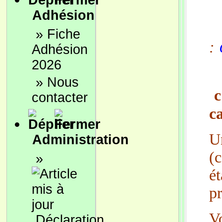
Adhésion
»
Fiche
:
Adhésion
2026
»
Nous
c
contacter
c
U
Administration
(
»
ét
pr
V
Déclaration