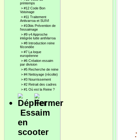
printemps
>
#12 Code Bon
Voisinage
>
#11 Traitement
Antivarroa et SUIVI
>
#10bis Prévention de
l'essaimage
>
#9 v4 Approche
intégrée lutte antiVarroa
>
#8 Introduction reine
fécondée
>
#7 La loque
européenne
>
#6 Création essaim
par division
>
#5 Recherche de reine
>
#4 Nettoyage (récolte)
>
#3 Nourrissement
>
#2 Retrait des cadres
>
#1 Où est la Reine ?
Essaim
en
scooter