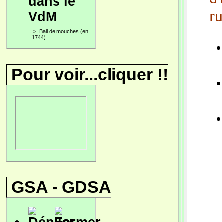
dans le
ru
VdM
>
Bail de mouches (en
1744)
Pour voir...cliquer !!
GSA - GDSA