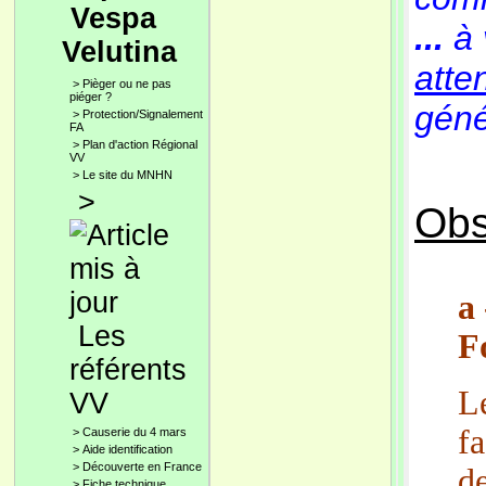
Vespa
...
à 
Velutina
atte
>
Pièger ou ne pas
piéger ?
génér
>
Protection/Signalement
FA
>
Plan d'action Régional
VV
>
Le site du MNHN
>
Obs
a
Les
F
référents
L
VV
fa
>
Causerie du 4 mars
>
Aide identification
>
Découverte en France
d
>
Fiche technique