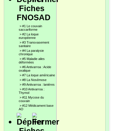
Fiches
FNOSAD
>
#1 Le couvain
saccariforme
>
#2 La loque
européenne
>
#3 Transvasement
sanitaire
>
#4 La paralysie
chronique
>
#5 Maladie ailes
déformées
>
#6 Antivarroa : Acide
oxalique
>
#7 La loque américaine
>
#8 La Nosémose
>
#9 Antivarroa : lanières
>
#10 Antivarroa :
Thymol
>
#11 Mycose du
couvain
>
#12 Médicament base
AO