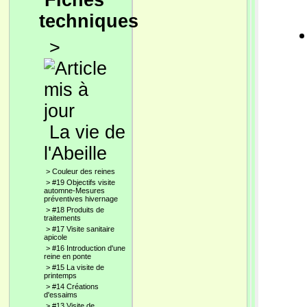
Fiches
techniques
>
La vie de
l'Abeille
>
Couleur des reines
>
#19 Objectifs visite
automne-Mesures
préventives hivernage
>
#18 Produits de
traitements
>
#17 Visite sanitaire
apicole
>
#16 Introduction d'une
reine en ponte
>
#15 La visite de
printemps
>
#14 Créations
d'essaims
>
#13 Visite de