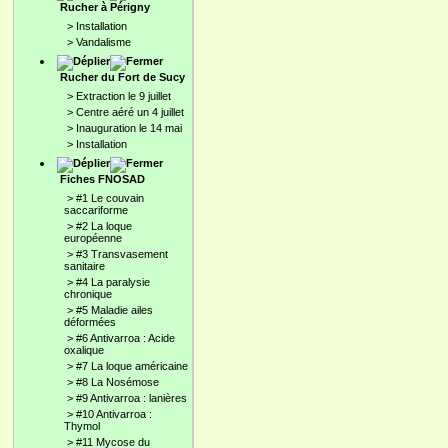
Rucher à Périgny
>
Installation
>
Vandalisme
Rucher du Fort de Sucy
>
Extraction le 9 juillet
>
Centre aéré un 4 juillet
>
Inauguration le 14 mai
>
Installation
Fiches FNOSAD
>
#1 Le couvain
saccariforme
>
#2 La loque
européenne
>
#3 Transvasement
sanitaire
>
#4 La paralysie
chronique
>
#5 Maladie ailes
déformées
>
#6 Antivarroa : Acide
oxalique
>
#7 La loque américaine
>
#8 La Nosémose
>
#9 Antivarroa : lanières
>
#10 Antivarroa :
Thymol
>
#11 Mycose du