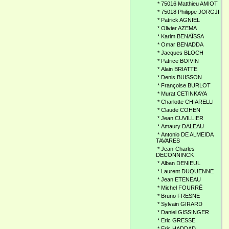
*
75016 Matthieu AMIOT
*
75018 Philippe JORGJI
*
Patrick AGNIEL
*
Olivier AZEMA
*
Karim BENAÎSSA
*
Omar BENADDA
*
Jacques BLOCH
*
Patrice BOIVIN
*
Alain BRIATTE
*
Denis BUISSON
*
Françoise BURLOT
*
Murat CETINKAYA
*
Charlotte CHIARELLI
*
Claude COHEN
*
Jean CUVILLIER
*
Amaury DALEAU
*
Antonio DE ALMEIDA
TAVARES
*
Jean-Charles
DECONNINCK
*
Alban DENIEUL
*
Laurent DUQUENNE
*
Jean ETENEAU
*
Michel FOURRÉ
*
Bruno FRESNE
*
Sylvain GIRARD
*
Daniel GISSINGER
*
Eric GRESSE
*
Eric HADDAD