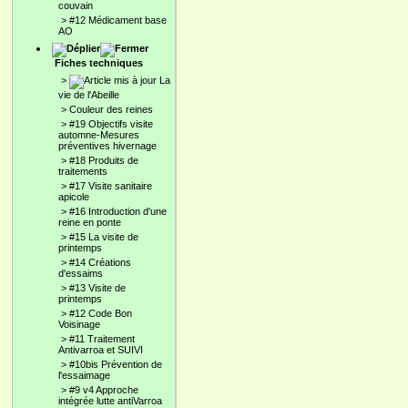
couvain
>
#12 Médicament base
AO
Fiches techniques
>
La
vie de l'Abeille
>
Couleur des reines
>
#19 Objectifs visite
automne-Mesures
préventives hivernage
>
#18 Produits de
traitements
>
#17 Visite sanitaire
apicole
>
#16 Introduction d'une
reine en ponte
>
#15 La visite de
printemps
>
#14 Créations
d'essaims
>
#13 Visite de
printemps
>
#12 Code Bon
Voisinage
>
#11 Traitement
Antivarroa et SUIVI
>
#10bis Prévention de
l'essaimage
>
#9 v4 Approche
intégrée lutte antiVarroa