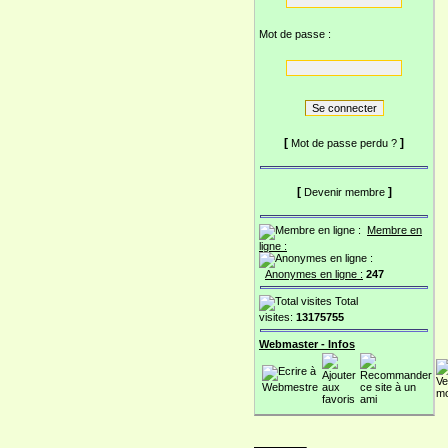
Mot de passe :
[
]
Mot de passe perdu ?
[
]
Devenir membre
Membre en
ligne :
Anonymes en ligne :
247
Total
visites:
13175755
Webmaster - Infos