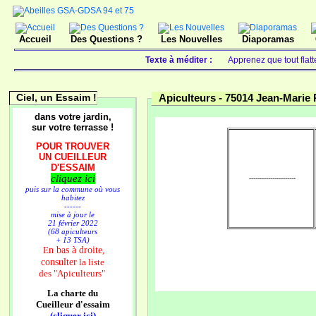
Accueil
Des Questions ?
Les Nouvelles
Diaporamas
Texte à méditer :
Apprenez que tout flatt
Ciel, un Essaim !
Apiculteurs -
75014 Jean-Mari
dans votre jardin,
sur votre terrasse !
POUR TROUVER
UN CUEILLEUR
D'ESSAIM
cliquez ici
----------------------
puis sur la commune où vous
habitez
------
mise à jour le
21 février 2022
(68 apiculteurs
+ 13 TSA)
n bas à droite,
E
consulter
la liste
des
"Apiculteurs"
La charte du
Cueilleur d'essaim
(cliquer ici)