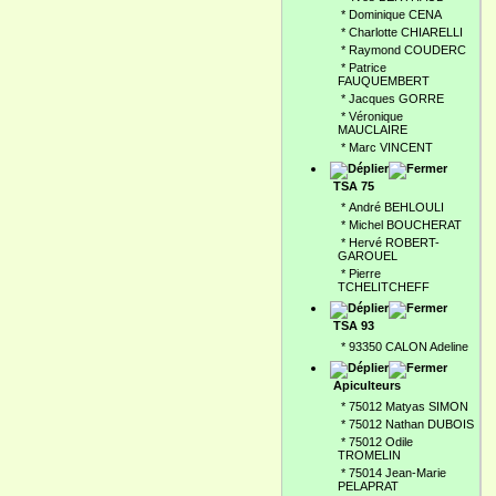
*
Dominique CENA
*
Charlotte CHIARELLI
*
Raymond COUDERC
*
Patrice
FAUQUEMBERT
*
Jacques GORRE
*
Véronique
MAUCLAIRE
*
Marc VINCENT
TSA 75
*
André BEHLOULI
*
Michel BOUCHERAT
*
Hervé ROBERT-
GAROUEL
*
Pierre
TCHELITCHEFF
TSA 93
*
93350 CALON Adeline
Apiculteurs
*
75012 Matyas SIMON
*
75012 Nathan DUBOIS
*
75012 Odile
TROMELIN
*
75014 Jean-Marie
PELAPRAT