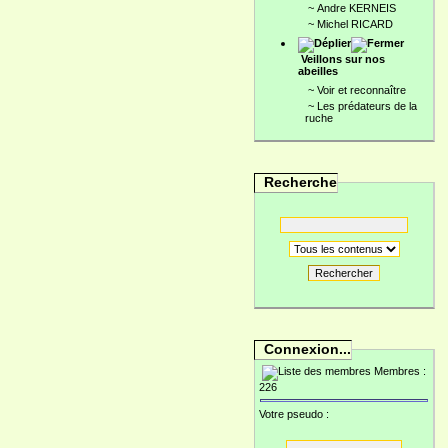
~
Andre KERNEIS
~
Michel RICARD
Veillons sur nos
abeilles
~
Voir et reconnaître
~
Les prédateurs de la
ruche
Recherche
Rechercher
Connexion...
Membres :
226
Votre pseudo :