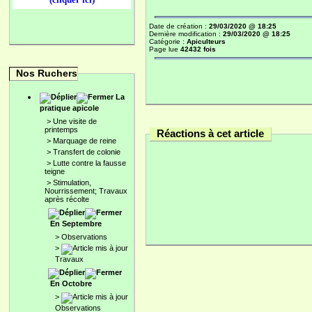
Date de création :
29/03/2020 @ 18:25
Dernière modification :
29/03/2020 @ 18:25
Catégorie :
Apiculteurs
Page lue
42432 fois
Nos Ruchers
La
pratique apicole
>
Une visite de
printemps
Réactions à cet article
>
Marquage de reine
>
Transfert de colonie
>
Lutte contre la fausse
teigne
>
Stimulation,
Nourrissement; Travaux
après récolte
En Septembre
>
Observations
>
Travaux
En Octobre
>
Observations