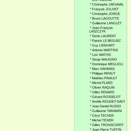
*
Christophe JARJAVAL
*
François JOLIVET
*
Christophe JORGE
*
Bruno LAGOUTTE
*
Guillaume LANGLET
*
Jean-François
LASZCZYK
*
Denis LAURENT
*
Patrick LE BEGUEC
*
Guy LIENHART
*
Antonio MARTINS
*
Loïc MATHIS
*
Serge MAUGINO
*
Dominique MEGLIOLI
*
Marc NAHMIAS
*
Philippe PATAUT
*
Mathieu PINAULT
*
Michel PLARD
*
Olivier RAQUIN
*
Gilles RENARD
*
Gérard ROSSELOT
*
Amélie ROUDET-DAVY
*
Jean Daniel RUSSO
*
Guillaume TARAMINI
*
Céryl TECHER
*
Michel TEXIER
*
Gilles TRONSCORFF
*
Jean-Pierre TUFFIN