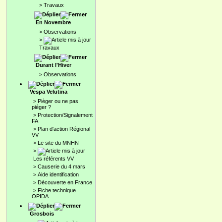
>
Travaux
En Novembre
>
Observations
>
Travaux
Durant l'Hiver
>
Observations
Vespa Velutina
>
Pièger ou ne pas
piéger ?
>
Protection/Signalement
FA
>
Plan d'action Régional
VV
>
Le site du MNHN
>
Les référents VV
>
Causerie du 4 mars
>
Aide identification
>
Découverte en France
>
Fiche technique
OPIDA
Grosbois