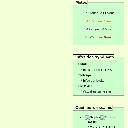
Météo
•
En France
•
À St Maur
•À Villeneuve-le-Roi
•À Périgny
•À Sucy
•À Villiers-sur-Marne
Infos des syndicats
UNAF
*
Infos sur le site UNAF
SNA Apiculture
*
Infos sur le site
FNOSAD
*
Actualités sur le site
Cueilleurs essaims
TSA 94
*
Yves BERTHAUD