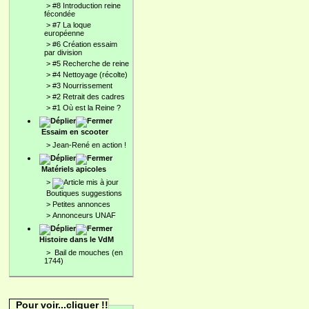
>
#8 Introduction reine
fécondée
>
#7 La loque
européenne
>
#6 Création essaim
par division
>
#5 Recherche de reine
>
#4 Nettoyage (récolte)
>
#3 Nourrissement
>
#2 Retrait des cadres
>
#1 Où est la Reine ?
Essaim en scooter
>
Jean-René en action !
Matériels apicoles
>
Boutiques suggestions
>
Petites annonces
>
Annonceurs UNAF
Histoire dans le VdM
>
Bail de mouches (en
1744)
Pour voir...cliquer !!