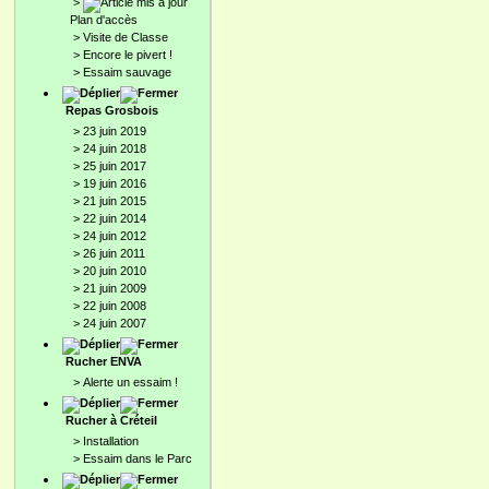
>
Plan d'accès
>
Visite de Classe
>
Encore le pivert !
>
Essaim sauvage
Repas Grosbois
>
23 juin 2019
>
24 juin 2018
>
25 juin 2017
>
19 juin 2016
>
21 juin 2015
>
22 juin 2014
>
24 juin 2012
>
26 juin 2011
>
20 juin 2010
>
21 juin 2009
>
22 juin 2008
>
24 juin 2007
Rucher ENVA
>
Alerte un essaim !
Rucher à Créteil
>
Installation
>
Essaim dans le Parc