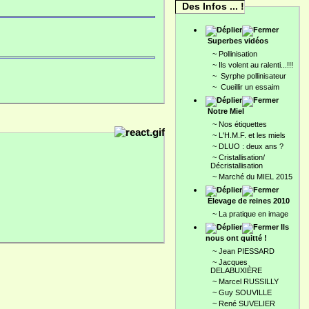
Des Infos ... !
Superbes vidéos
~
Pollinisation
~
Ils volent au ralenti...!!!
~
Syrphe pollinisateur
~
Cueillir un essaim
Notre Miel
~
Nos étiquettes
~
L'H.M.F. et les miels
~
DLUO : deux ans ?
~
Cristallisation/
Décristallisation
~
Marché du MIEL 2015
Élevage de reines 2010
~
La pratique en image
Ils
nous ont quitté !
~
Jean PIESSARD
~
Jacques
DELABUXIÈRE
~
Marcel RUSSILLY
~
Guy SOUVILLE
~
René SUVELIER