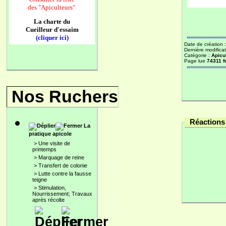
des
"Apiculteurs"
La charte du
Cueilleur d'essaim
(cliquer ici)
Date de création 
Dernière modificat
Catégorie :
Apicu
Page lue
74311 f
Nos Ruchers
Réactions 
La
pratique apicole
>
Une visite de
printemps
>
Marquage de reine
>
Transfert de colonie
>
Lutte contre la fausse
teigne
>
Stimulation,
Nourrissement; Travaux
après récolte