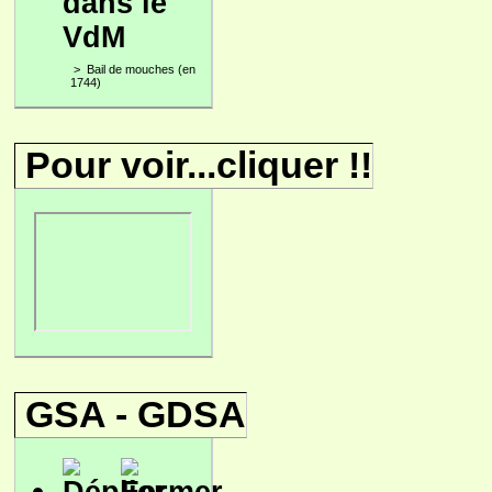
dans le
VdM
>
Bail de mouches (en
1744)
Pour voir...cliquer !!
GSA - GDSA