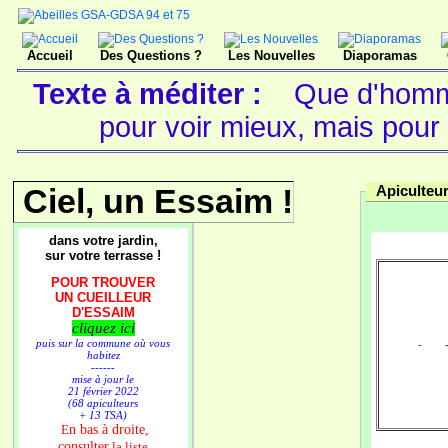
Accueil
Des Questions ?
Les Nouvelles
Diaporamas
Texte à méditer :
Que d'homme
pour voir mieux, mais pour 
Ciel, un Essaim !
Apiculteu
dans votre jardin,
sur votre terrasse !
POUR TROUVER
UN CUEILLEUR
D'ESSAIM
cliquez ici
puis sur la commune où vous
- -----
habitez
------
mise à jour le
21 février 2022
(68 apiculteurs
+ 13 TSA)
n bas à droite,
E
consulter
la liste