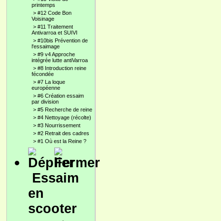
printemps
>
#12 Code Bon
Voisinage
>
#11 Traitement
Antivarroa et SUIVI
>
#10bis Prévention de
l'essaimage
>
#9 v4 Approche
intégrée lutte antiVarroa
>
#8 Introduction reine
fécondée
>
#7 La loque
européenne
>
#6 Création essaim
par division
>
#5 Recherche de reine
>
#4 Nettoyage (récolte)
>
#3 Nourrissement
>
#2 Retrait des cadres
>
#1 Où est la Reine ?
Essaim
en
scooter