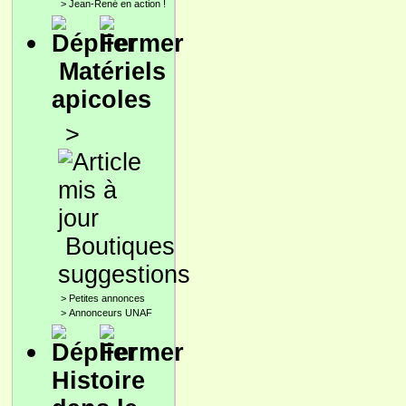
>
Jean-René en action !
Matériels
apicoles
>
Boutiques
suggestions
>
Petites annonces
>
Annonceurs UNAF
Histoire