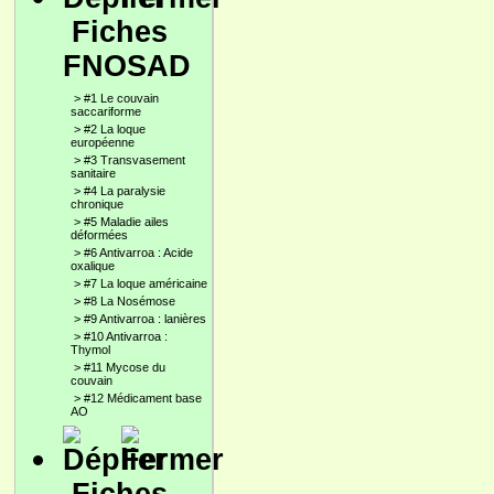
Fiches
FNOSAD
>
#1 Le couvain
saccariforme
>
#2 La loque
européenne
>
#3 Transvasement
sanitaire
>
#4 La paralysie
chronique
>
#5 Maladie ailes
déformées
>
#6 Antivarroa : Acide
oxalique
>
#7 La loque américaine
>
#8 La Nosémose
>
#9 Antivarroa : lanières
>
#10 Antivarroa :
Thymol
>
#11 Mycose du
couvain
>
#12 Médicament base
AO