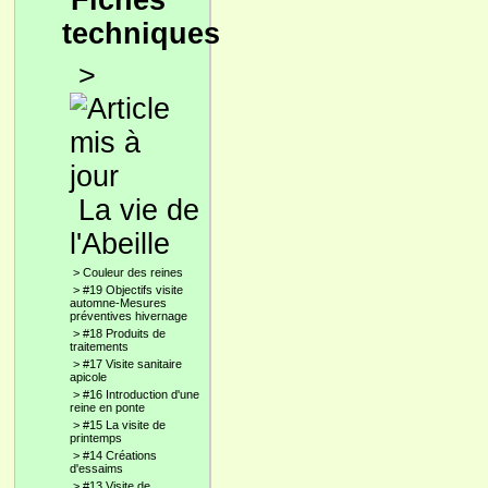
Fiches
techniques
>
La vie de
l'Abeille
>
Couleur des reines
>
#19 Objectifs visite
automne-Mesures
préventives hivernage
>
#18 Produits de
traitements
>
#17 Visite sanitaire
apicole
>
#16 Introduction d'une
reine en ponte
>
#15 La visite de
printemps
>
#14 Créations
d'essaims
>
#13 Visite de