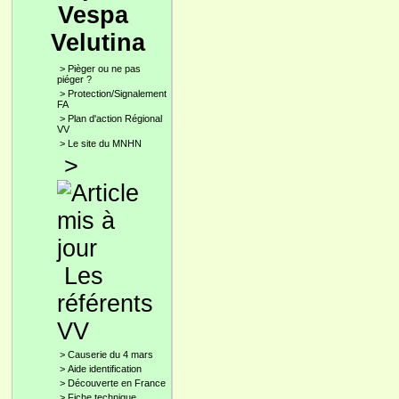
Vespa
Velutina
>
Pièger ou ne pas
piéger ?
>
Protection/Signalement
FA
>
Plan d'action Régional
VV
>
Le site du MNHN
>
Les
référents
VV
>
Causerie du 4 mars
>
Aide identification
>
Découverte en France
>
Fiche technique