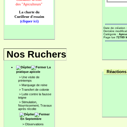
des
"Apiculteurs"
La charte du
Cueilleur d'essaim
(cliquer ici)
Date de création 
Dernière modificat
Catégorie :
Apicu
Page lue
72789 f
Nos Ruchers
La
Réactions 
pratique apicole
>
Une visite de
printemps
>
Marquage de reine
>
Transfert de colonie
>
Lutte contre la fausse
teigne
>
Stimulation,
Nourrissement; Travaux
après récolte
En Septembre
>
Observations