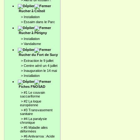
>
Alerte un essaim !
Rucher à Créteil
>
Installation
>
Essaim dans le Parc
Rucher à Périgny
>
Installation
>
Vandalisme
Rucher du Fort de Sucy
>
Extraction le 9 juillet
>
Centre aéré un 4 juillet
>
Inauguration le 14 mai
>
Installation
Fiches FNOSAD
>
#1 Le couvain
saccariforme
>
#2 La loque
européenne
>
#3 Transvasement
sanitaire
>
#4 La paralysie
chronique
>
#5 Maladie ailes
déformées
>
#6 Antivarroa : Acide