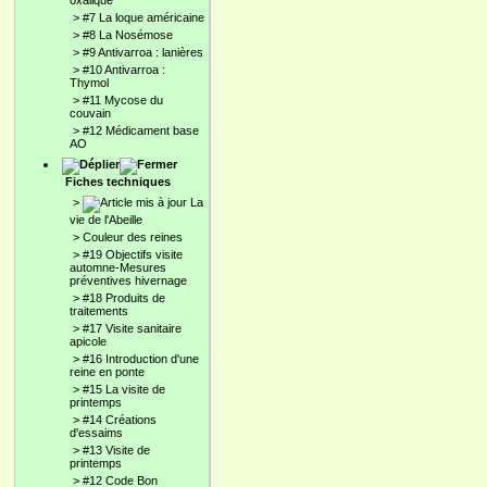
oxalique
>
#7 La loque américaine
>
#8 La Nosémose
>
#9 Antivarroa : lanières
>
#10 Antivarroa :
Thymol
>
#11 Mycose du
couvain
>
#12 Médicament base
AO
Fiches techniques
>
La
vie de l'Abeille
>
Couleur des reines
>
#19 Objectifs visite
automne-Mesures
préventives hivernage
>
#18 Produits de
traitements
>
#17 Visite sanitaire
apicole
>
#16 Introduction d'une
reine en ponte
>
#15 La visite de
printemps
>
#14 Créations
d'essaims
>
#13 Visite de
printemps
>
#12 Code Bon