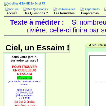
Accueil
Des Questions ?
Les Nouvelles
Diaporamas
Texte à méditer :
Si nombreu
rivière, celle-ci finira par
Ciel, un Essaim !
Apiculteur
dans votre jardin,
sur votre terrasse !
POUR TROUVER
UN CUEILLEUR
D'ESSAIM
cliquez ici
puis sur la commune où vous
---------------
habitez
------
mise à jour le
21 février 2022
(68 apiculteurs
+ 13 TSA)
n bas à droite,
E
consulter
la liste