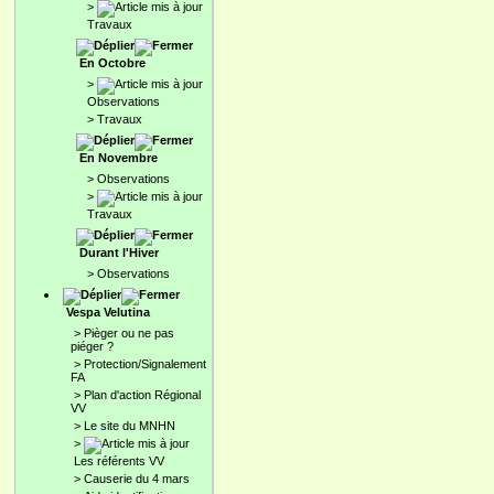
>
Travaux
En Octobre
>
Observations
>
Travaux
En Novembre
>
Observations
>
Travaux
Durant l'Hiver
>
Observations
Vespa Velutina
>
Pièger ou ne pas
piéger ?
>
Protection/Signalement
FA
>
Plan d'action Régional
VV
>
Le site du MNHN
>
Les référents VV
>
Causerie du 4 mars