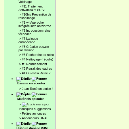
Voisinage
>
#11 Traitement
Antivarroa et SUIVI
>
#10bis Prévention de
l'essaimage
>
#9 v4 Approche
intégrée lutte antiVarroa
>
#8 Introduction reine
fécondée
>
#7 La loque
européenne
>
#6 Création essaim
par division
>
#5 Recherche de reine
>
#4 Nettoyage (récolte)
>
#3 Nourrissement
>
#2 Retrait des cadres
>
#1 Où est la Reine ?
Essaim en scooter
>
Jean-René en action !
Matériels apicoles
>
Boutiques suggestions
>
Petites annonces
>
Annonceurs UNAF
Histoire dans le VdM