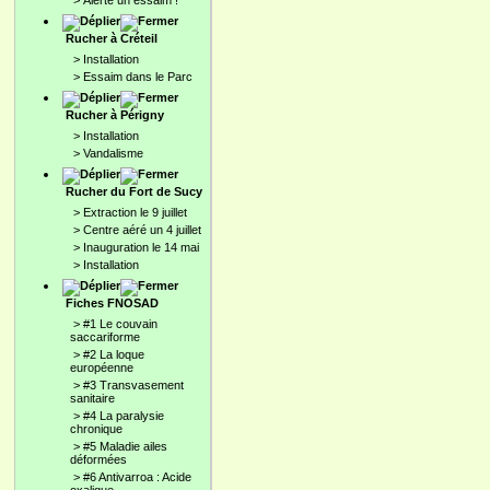
>
Alerte un essaim !
Rucher à Créteil
>
Installation
>
Essaim dans le Parc
Rucher à Périgny
>
Installation
>
Vandalisme
Rucher du Fort de Sucy
>
Extraction le 9 juillet
>
Centre aéré un 4 juillet
>
Inauguration le 14 mai
>
Installation
Fiches FNOSAD
>
#1 Le couvain
saccariforme
>
#2 La loque
européenne
>
#3 Transvasement
sanitaire
>
#4 La paralysie
chronique
>
#5 Maladie ailes
déformées
>
#6 Antivarroa : Acide