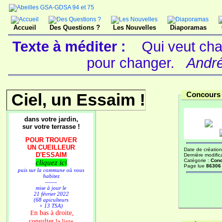
Accueil
Des Questions ?
Les Nouvelles
Diaporamas
Texte à méditer :
Qui veut cha
pour changer.
André
Ciel, un Essaim !
Concours 
dans votre jardin,
sur votre terrasse !
POUR TROUVER
UN CUEILLEUR
Date de création
D'ESSAIM
Dernière modific
Catégorie :
Conc
cliquez ici
Page lue
86306 
puis sur la commune où vous
habitez
------
mise à jour le
21 février 2022
(68 apiculteurs
+ 13 TSA)
n bas à droite,
E
consulter
la liste