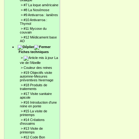
oxalique
>
#7 La loque américaine
>
#8 La Nosémose
>
#9 Antivarroa : lanières
>
#10 Antivarroa :
Thymol
>
#11 Mycose du
couvain
>
#12 Médicament base
AO
Fiches techniques
>
La
vie de l'Abeille
>
Couleur des reines
>
#19 Objectifs visite
automne-Mesures
préventives hivernage
>
#18 Produits de
traitements
>
#17 Visite sanitaire
apicole
>
#16 Introduction d'une
reine en ponte
>
#15 La visite de
printemps
>
#14 Créations
d'essaims
>
#13 Visite de
printemps
>
#12 Code Bon