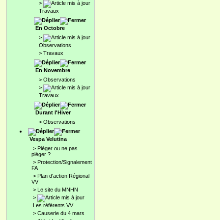
>
Travaux
En Octobre
>
Observations
>
Travaux
En Novembre
>
Observations
>
Travaux
Durant l'Hiver
>
Observations
Vespa Velutina
>
Pièger ou ne pas
piéger ?
>
Protection/Signalement
FA
>
Plan d'action Régional
VV
>
Le site du MNHN
>
Les référents VV
>
Causerie du 4 mars