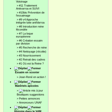
Voisinage
>
#11 Traitement
Antivarroa et SUIVI
>
#10bis Prévention de
l'essaimage
>
#9 v4 Approche
intégrée lutte antiVarroa
>
#8 Introduction reine
fécondée
>
#7 La loque
européenne
>
#6 Création essaim
par division
>
#5 Recherche de reine
>
#4 Nettoyage (récolte)
>
#3 Nourrissement
>
#2 Retrait des cadres
>
#1 Où est la Reine ?
Essaim en scooter
>
Jean-René en action !
Matériels apicoles
>
Boutiques suggestions
>
Petites annonces
>
Annonceurs UNAF
Histoire dans le VdM