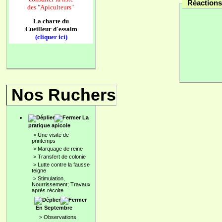
Réactions 
des
"Apiculteurs"
La charte du
Cueilleur d'essaim
(cliquer ici)
Nos Ruchers
La
pratique apicole
>
Une visite de
printemps
>
Marquage de reine
>
Transfert de colonie
>
Lutte contre la fausse
teigne
>
Stimulation,
Nourrissement; Travaux
après récolte
En Septembre
>
Observations