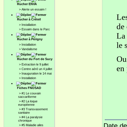
Rucher ENVA
>
Alerte un essaim !
Les
Rucher à Créteil
de 
>
Installation
>
Essaim dans le Parc
La 
Rucher à Périgny
le 
>
Installation
>
Vandalisme
Oui
Rucher du Fort de Sucy
>
Extraction le 9 juillet
en 
>
Centre aéré un 4 juillet
>
Inauguration le 14 mai
>
Installation
Fiches FNOSAD
>
#1 Le couvain
saccariforme
>
#2 La loque
européenne
>
#3 Transvasement
sanitaire
>
#4 La paralysie
chronique
Date de
>
#5 Maladie ailes