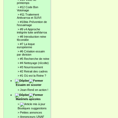
printemps
>
#12 Code Bon
Voisinage
>
#11 Traitement
Antivarroa et SUIVI
>
#10bis Prévention de
l'essaimage
>
#9 v4 Approche
intégrée lutte antiVarroa
>
#8 Introduction reine
fécondée
>
#7 La loque
européenne
>
#6 Création essaim
par division
>
#5 Recherche de reine
>
#4 Nettoyage (récolte)
>
#3 Nourrissement
>
#2 Retrait des cadres
>
#1 Où est la Reine ?
Essaim en scooter
>
Jean-René en action !
Matériels apicoles
>
Boutiques suggestions
>
Petites annonces
>
Annonceurs UNAF