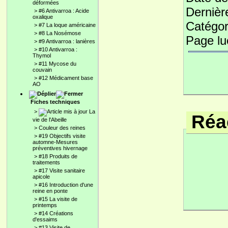
déformées
Dernièr
>
#6 Antivarroa : Acide
oxalique
Catégor
>
#7 La loque américaine
>
#8 La Nosémose
Page l
>
#9 Antivarroa : lanières
>
#10 Antivarroa :
Thymol
>
#11 Mycose du
couvain
>
#12 Médicament base
AO
Fiches techniques
>
La
Réac
vie de l'Abeille
>
Couleur des reines
>
#19 Objectifs visite
automne-Mesures
préventives hivernage
>
#18 Produits de
traitements
>
#17 Visite sanitaire
apicole
>
#16 Introduction d'une
reine en ponte
>
#15 La visite de
printemps
>
#14 Créations
d'essaims
>
#13 Visite de