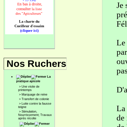
+ 13 TSA)
Je 
n bas à droite,
E
consulter
la liste
pré
des
"Apiculteurs"
La charte du
Fél
Cueilleur d'essaim
(cliquer ici)
Le 
par
ouv
Nos Ruchers
pas
La
pratique apicole
>
Une visite de
D'a
printemps
>
Marquage de reine
>
Transfert de colonie
>
Lutte contre la fausse
La 
teigne
>
Stimulation,
Nourrissement; Travaux
de 
après récolte