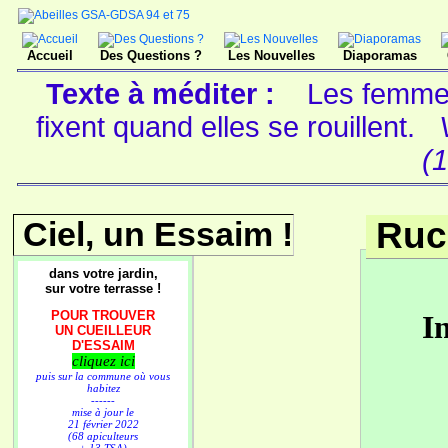
Accueil
Des Questions ?
Les Nouvelles
Diaporamas
Texte à méditer :
Les femmes
fixent quand elles se rouillent.
(
Ciel, un Essaim !
Ruc
dans votre jardin,
sur votre terrasse !
POUR TROUVER
I
UN CUEILLEUR
D'ESSAIM
cliquez ici
puis sur la commune où vous
habitez
------
mise à jour le
21 février 2022
(68 apiculteurs