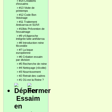
>
#14 Créations
d'essaims
>
#13 Visite de
printemps
>
#12 Code Bon
Voisinage
>
#11 Traitement
Antivarroa et SUIVI
>
#10bis Prévention de
l'essaimage
>
#9 v4 Approche
intégrée lutte antiVarroa
>
#8 Introduction reine
fécondée
>
#7 La loque
européenne
>
#6 Création essaim
par division
>
#5 Recherche de reine
>
#4 Nettoyage (récolte)
>
#3 Nourrissement
>
#2 Retrait des cadres
>
#1 Où est la Reine ?
Essaim
en