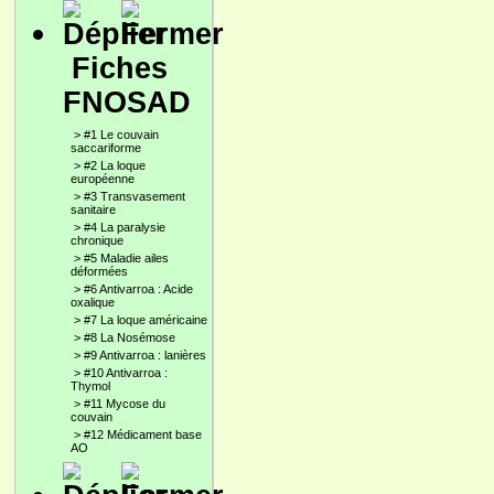
Fiches
FNOSAD
>
#1 Le couvain
saccariforme
>
#2 La loque
européenne
>
#3 Transvasement
sanitaire
>
#4 La paralysie
chronique
>
#5 Maladie ailes
déformées
>
#6 Antivarroa : Acide
oxalique
>
#7 La loque américaine
>
#8 La Nosémose
>
#9 Antivarroa : lanières
>
#10 Antivarroa :
Thymol
>
#11 Mycose du
couvain
>
#12 Médicament base
AO