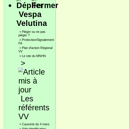
Vespa
Velutina
>
Pièger ou ne pas
piéger ?
>
Protection/Signalement
FA
>
Plan d'action Régional
VV
>
Le site du MNHN
>
Les
référents
VV
>
Causerie du 4 mars
>
Aide identification