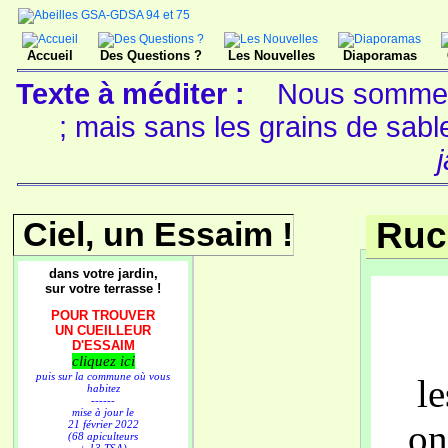
Accueil
Des Questions ?
Les Nouvelles
Diaporamas
Texte à méditer :
Nous sommes 
; mais sans les grains de sable
Ciel, un Essaim !
Ruc
dans votre jardin,
sur votre terrasse !
POUR TROUVER
UN CUEILLEUR
D'ESSAIM
cliquez ici
puis sur la commune où vous
le
habitez
------
mise à jour le
on
21 février 2022
(68 apiculteurs