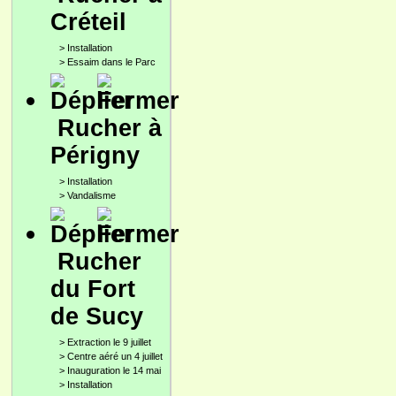
Créteil
>
Installation
>
Essaim dans le Parc
Rucher à
Périgny
>
Installation
>
Vandalisme
Rucher
du Fort
de Sucy
>
Extraction le 9 juillet
>
Centre aéré un 4 juillet
>
Inauguration le 14 mai
>
Installation