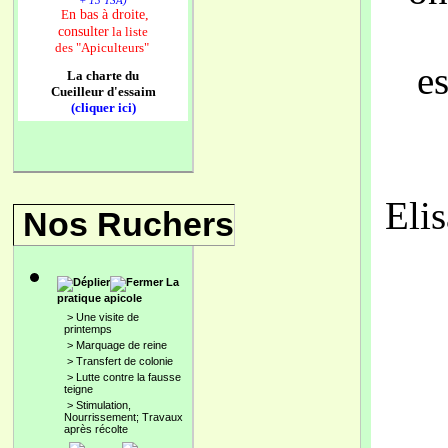
+ 13 TSA)
n bas à droite,
E
consulter
la liste
des
"Apiculteurs"
e
La charte du
Cueilleur d'essaim
(cliquer ici)
Eli
Nos Ruchers
La
pratique apicole
>
Une visite de
printemps
>
Marquage de reine
>
Transfert de colonie
>
Lutte contre la fausse
teigne
>
Stimulation,
Nourrissement; Travaux
après récolte