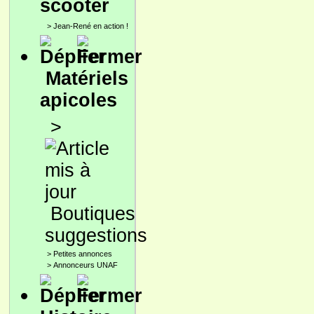
scooter
>
Jean-René en action !
Matériels
apicoles
>
Boutiques
suggestions
>
Petites annonces
>
Annonceurs UNAF