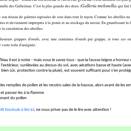
Galleria melonella
amille des Gallerinae. C'est la plus grande des deux
qui fait 
(
)
e son réseau de galeries tapissées de soie dans tout le rayon. Comme les abeilles ne 
ées et deviennent impropres à la ponte et au stockage du nectar. En grandissant la l
e la circulation des abeilles.
sieurs grappes d'oeufs, avec une centaines d'oeufs par grappe, si tous ces oeu
 vaste toile d'araignée.
fléau il est à noter - mais vous le savez tous - que la fausse teigne a horreur
l’extérieur, surélevées au dessus du sol, avec aérations basse et haute (avec g
 bien sûr, protection contre la pluie), est souvent suffisant pour s’en protég
les remplies de pollen et les recoins sales de la hausse, alors avant de les em
 et passez-les à la flamme
tenant du pollen
it fascicule à lire ici
, ne vous priver pas de le lire avec attention !