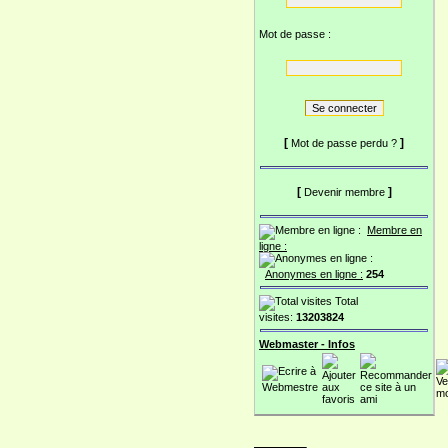
Mot de passe :
[
]
Mot de passe perdu ?
[
]
Devenir membre
Membre en
ligne :
Anonymes en ligne :
254
Total
visites:
13203824
Webmaster - Infos