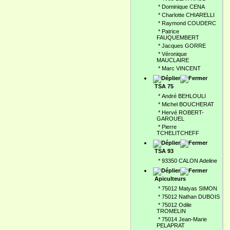
*
Dominique CENA
*
Charlotte CHIARELLI
*
Raymond COUDERC
*
Patrice
FAUQUEMBERT
*
Jacques GORRE
*
Véronique
MAUCLAIRE
*
Marc VINCENT
TSA 75
*
André BEHLOULI
*
Michel BOUCHERAT
*
Hervé ROBERT-
GAROUEL
*
Pierre
TCHELITCHEFF
TSA 93
*
93350 CALON Adeline
Apiculteurs
*
75012 Matyas SIMON
*
75012 Nathan DUBOIS
*
75012 Odile
TROMELIN
*
75014 Jean-Marie
PELAPRAT