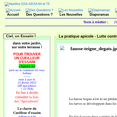
Accueil
Des Questions ?
Les Nouvelles
Diaporamas
Texte à méditer :
J'
Ciel, un Essaim !
La pratique apicole -
Lutte contr
dans votre jardin,
sur votre terrasse !
POUR TROUVER
UN CUEILLEUR
D'ESSAIM
cliquez ici
puis sur la commune où vous
habitez
------
mise à jour le
21 février 2022
(68 apiculteurs
+ 13 TSA)
n bas à droite,
E
consulter
la liste
La fausse teigne n'est ni un prédat
des
"Apiculteurs"
les larves se développent dans les 
La charte du
Cueilleur d'essaim
En fait il existe deux variétés de 
(cliquer ici)