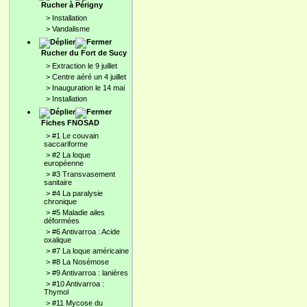
Rucher à Périgny
>
Installation
>
Vandalisme
Rucher du Fort de Sucy
>
Extraction le 9 juillet
>
Centre aéré un 4 juillet
>
Inauguration le 14 mai
>
Installation
Fiches FNOSAD
>
#1 Le couvain
saccariforme
>
#2 La loque
européenne
>
#3 Transvasement
sanitaire
>
#4 La paralysie
chronique
>
#5 Maladie ailes
déformées
>
#6 Antivarroa : Acide
oxalique
>
#7 La loque américaine
>
#8 La Nosémose
>
#9 Antivarroa : lanières
>
#10 Antivarroa :
Thymol
>
#11 Mycose du