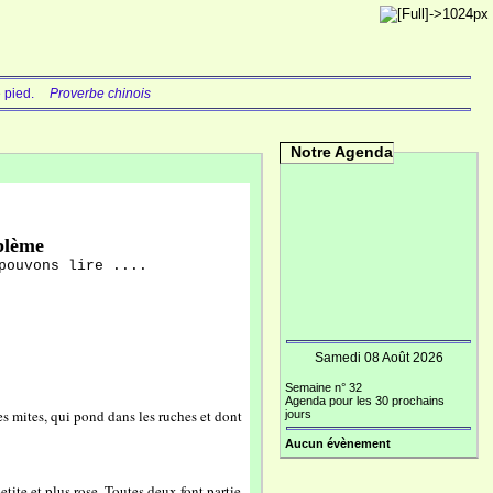
de pied.
Proverbe chinois
Notre Agenda
blème
pouvons lire ....
Samedi 08 Août 2026
Semaine n° 32
Agenda pour les 30 prochains
des mites, qui pond dans les ruches et dont
jours
Aucun évènement
etite et plus rose. Toutes deux font partie