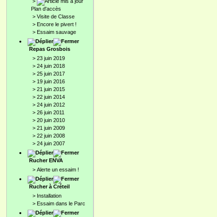
>
Plan d'accès
>
Visite de Classe
>
Encore le pivert !
>
Essaim sauvage
Repas Grosbois
>
23 juin 2019
>
24 juin 2018
>
25 juin 2017
>
19 juin 2016
>
21 juin 2015
>
22 juin 2014
>
24 juin 2012
>
26 juin 2011
>
20 juin 2010
>
21 juin 2009
>
22 juin 2008
>
24 juin 2007
Rucher ENVA
>
Alerte un essaim !
Rucher à Créteil
>
Installation
>
Essaim dans le Parc