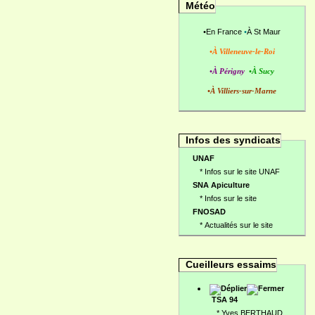
Météo
•
En France
•
À St Maur
•À Villeneuve-le-Roi
•À Périgny
•À Sucy
•À Villiers-sur-Marne
Infos des syndicats
UNAF
*
Infos sur le site UNAF
SNA Apiculture
*
Infos sur le site
FNOSAD
*
Actualités sur le site
Cueilleurs essaims
TSA 94
*
Yves BERTHAUD