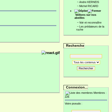
~
Andre KERNEIS
~
Michel RICARD
Veillons sur nos
abeilles
~
Voir et reconnaître
~
Les prédateurs de la
ruche
Recherche
Rechercher
Connexion...
Membres :
226
Votre pseudo :