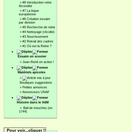
>
#8 Introduction reine
fécondée
>
#7 La loque
européenne
>
#6 Création essaim
par division
>
#5 Recherche de reine
>
#4 Nettoyage (récolte)
>
#3 Nourrissement
>
#2 Retrait des cadres
>
#1 Où est la Reine ?
Essaim en scooter
>
Jean-René en action !
Matériels apicoles
>
Boutiques suggestions
>
Petites annonces
>
Annonceurs UNAF
Histoire dans le VdM
>
Bail de mouches (en
1744)
Pour voir...cliquer !!