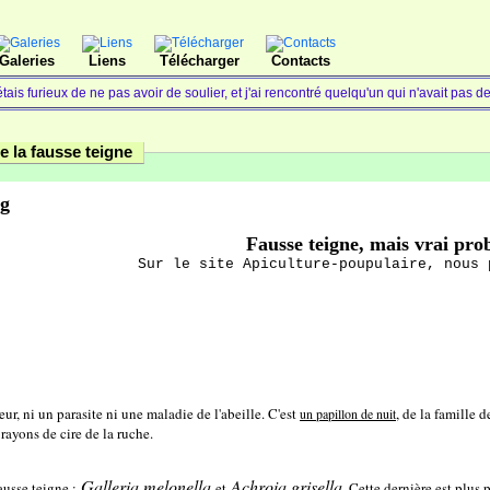
Galeries
Liens
Télécharger
Contacts
étais furieux de ne pas avoir de soulier, et j'ai rencontré quelqu'un qui n'avait pas 
e la fausse teigne
Fausse teigne, mais vrai pro
Sur le site Apiculture-poupulaire, nous 
eur, ni un parasite ni une maladie de l'abeille. C'est
, de la famille 
un papillon de nuit
rayons de cire de la ruche.
Galleria melonella
Achroia grisella
fausse teigne :
et
Cette dernière est plus p
.