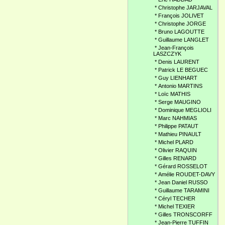
*
Christophe JARJAVAL
*
François JOLIVET
*
Christophe JORGE
*
Bruno LAGOUTTE
*
Guillaume LANGLET
*
Jean-François
LASZCZYK
*
Denis LAURENT
*
Patrick LE BEGUEC
*
Guy LIENHART
*
Antonio MARTINS
*
Loïc MATHIS
*
Serge MAUGINO
*
Dominique MEGLIOLI
*
Marc NAHMIAS
*
Philippe PATAUT
*
Mathieu PINAULT
*
Michel PLARD
*
Olivier RAQUIN
*
Gilles RENARD
*
Gérard ROSSELOT
*
Amélie ROUDET-DAVY
*
Jean Daniel RUSSO
*
Guillaume TARAMINI
*
Céryl TECHER
*
Michel TEXIER
*
Gilles TRONSCORFF
*
Jean-Pierre TUFFIN