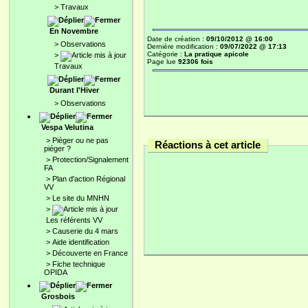
>
Travaux
En Novembre
Date de création :
09/10/2012 @ 16:00
>
Observations
Dernière modification :
09/07/2022 @ 17:13
Catégorie :
La pratique apicole
>
Page lue
92306 fois
Travaux
Durant l'Hiver
>
Observations
Vespa Velutina
>
Pièger ou ne pas
Réactions à cet article
piéger ?
>
Protection/Signalement
FA
>
Plan d'action Régional
VV
>
Le site du MNHN
>
Les référents VV
>
Causerie du 4 mars
>
Aide identification
>
Découverte en France
>
Fiche technique
OPIDA
Grosbois