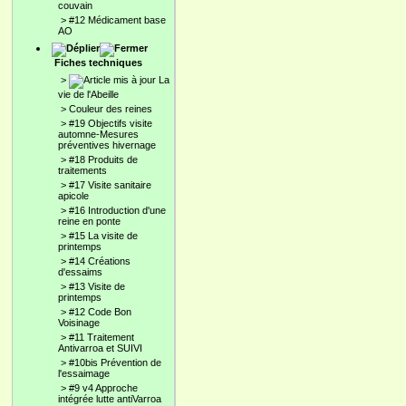
couvain
>
#12 Médicament base
AO
Fiches techniques
>
La
vie de l'Abeille
>
Couleur des reines
>
#19 Objectifs visite
automne-Mesures
préventives hivernage
>
#18 Produits de
traitements
>
#17 Visite sanitaire
apicole
>
#16 Introduction d'une
reine en ponte
>
#15 La visite de
printemps
>
#14 Créations
d'essaims
>
#13 Visite de
printemps
>
#12 Code Bon
Voisinage
>
#11 Traitement
Antivarroa et SUIVI
>
#10bis Prévention de
l'essaimage
>
#9 v4 Approche
intégrée lutte antiVarroa