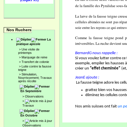
de la famille des Pyralidae sous-f
La larve de la fausse teigne creus
cellules abimées ne sont pas répar
soie entre les rayons ce qui entrav
Nos Ruchers
Comme la fausse teigne pond plu
La
irréversibles. La ruche devient une
pratique apicole
>
Une visite de
printemps
BernardG nous rappelle :
>
Marquage de reine
Si vous voulez lutter contre ce 
>
Transfert de colonie
exemple, empiler les hausses à 
>
Lutte contre la fausse
créer un
“effet cheminée”
(et,
teigne
>
Stimulation,
JeanE ajoute :
Nourrissement; Travaux
après récolte
La fausse teigne adore les cellu
grattez bien vos hausses
En Septembre
éliminez les cellules con
>
Observations
>
Travaux
Nos amis suisses ont fait
un pet
En Octobre
>
Observations