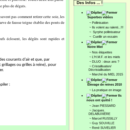
Des Infos ... !
le plus de dégats.
savent pas comment retirer cette soie, les
Superbes vidéos
arve de fausse teigne établie des ponts de
~
Pollinisation
~
Ils volent au ralenti...!!!
~
Syrphe pollinisateur
~
Cueillir un essaim
fs éclosent, les dégâts sont rapides et
Notre Miel
~
Nos étiquettes
~
L'H.M.F. et les miels
 des courants d’air et que, par
~
DLUO : deux ans ?
rillages ou grilles à reine), pour
~
Cristallisation/
er.
Décristallisation
~
Marché du MIEL 2015
piler :
Élevage de reines 2010
~
La pratique en image
Ils
nous ont quitté !
~
Jean PIESSARD
~
Jacques
DELABUXIÈRE
~
Marcel RUSSILLY
~
Guy SOUVILLE
~
René SUVELIER