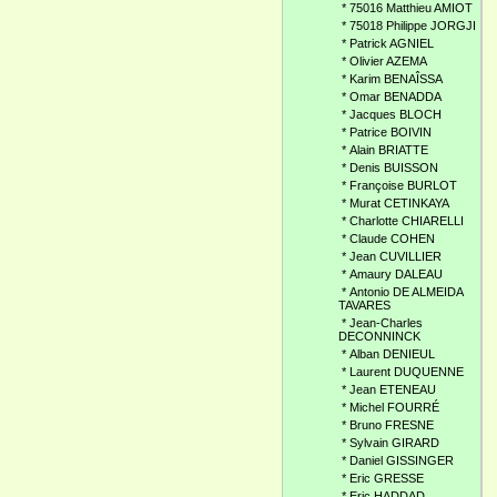
*
75016 Matthieu AMIOT
*
75018 Philippe JORGJI
*
Patrick AGNIEL
*
Olivier AZEMA
*
Karim BENAÎSSA
*
Omar BENADDA
*
Jacques BLOCH
*
Patrice BOIVIN
*
Alain BRIATTE
*
Denis BUISSON
*
Françoise BURLOT
*
Murat CETINKAYA
*
Charlotte CHIARELLI
*
Claude COHEN
*
Jean CUVILLIER
*
Amaury DALEAU
*
Antonio DE ALMEIDA
TAVARES
*
Jean-Charles
DECONNINCK
*
Alban DENIEUL
*
Laurent DUQUENNE
*
Jean ETENEAU
*
Michel FOURRÉ
*
Bruno FRESNE
*
Sylvain GIRARD
*
Daniel GISSINGER
*
Eric GRESSE
*
Eric HADDAD