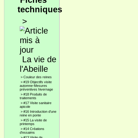
Fiches
techniques
>
La vie de
l'Abeille
>
Couleur des reines
>
#19 Objectifs visite
automne-Mesures
préventives hivernage
>
#18 Produits de
traitements
>
#17 Visite sanitaire
apicole
>
#16 Introduction d'une
reine en ponte
>
#15 La visite de
printemps
>
#14 Créations
d'essaims
>
#13 Visite de