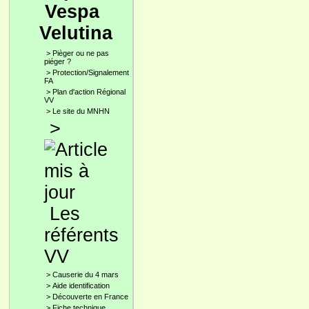
Vespa
Velutina
>
Pièger ou ne pas
piéger ?
>
Protection/Signalement
FA
>
Plan d'action Régional
VV
>
Le site du MNHN
>
Les
référents
VV
>
Causerie du 4 mars
>
Aide identification
>
Découverte en France
>
Fiche technique