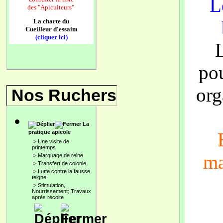
L
des
"Apiculteurs"
La charte du
Cueilleur d'essaim
(cliquer ici)
po
org
Nos Ruchers
La
pratique apicole
>
Une visite de
printemps
ma
>
Marquage de reine
>
Transfert de colonie
>
Lutte contre la fausse
teigne
>
Stimulation,
Nourrissement; Travaux
après récolte