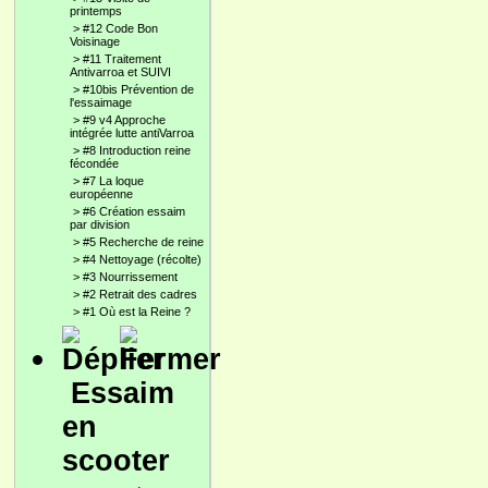
printemps
>
#12 Code Bon
Voisinage
>
#11 Traitement
Antivarroa et SUIVI
>
#10bis Prévention de
l'essaimage
>
#9 v4 Approche
intégrée lutte antiVarroa
>
#8 Introduction reine
fécondée
>
#7 La loque
européenne
>
#6 Création essaim
par division
>
#5 Recherche de reine
>
#4 Nettoyage (récolte)
>
#3 Nourrissement
>
#2 Retrait des cadres
>
#1 Où est la Reine ?
Essaim
en
scooter