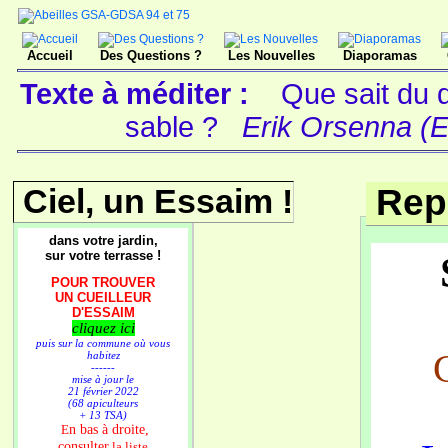
Accueil
Des Questions ?
Les Nouvelles
Diaporamas
Texte à méditer :
Que sait du d
sable ?
Erik Orsenna (E
Ciel, un Essaim !
Rep
dans votre jardin,
sur votre terrasse !
POUR TROUVER
UN CUEILLEUR
D'ESSAIM
cliquez ici
puis sur la commune où vous
C
habitez
------
mise à jour le
21 février 2022
(68 apiculteurs
+ 13 TSA)
n bas à droite,
E
consulter
la liste