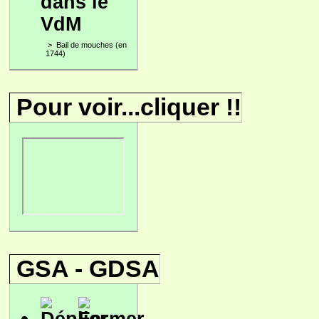
dans le
VdM
>
Bail de mouches (en
1744)
Pour voir...cliquer !!
GSA - GDSA