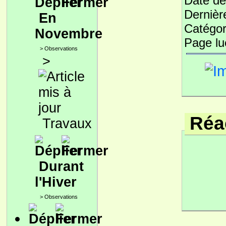
Date de
Dernièr
En
Catégor
Novembre
Page l
>
Observations
>
Réac
Travaux
Durant
l'Hiver
>
Observations