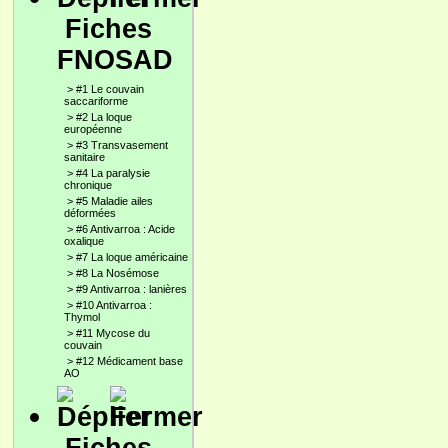
Fiches
FNOSAD
>
#1 Le couvain
saccariforme
>
#2 La loque
européenne
>
#3 Transvasement
sanitaire
>
#4 La paralysie
chronique
>
#5 Maladie ailes
déformées
>
#6 Antivarroa : Acide
oxalique
>
#7 La loque américaine
>
#8 La Nosémose
>
#9 Antivarroa : lanières
>
#10 Antivarroa :
Thymol
>
#11 Mycose du
couvain
>
#12 Médicament base
AO